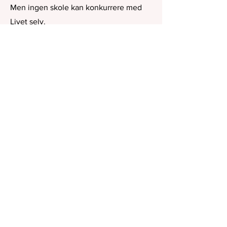
Men ingen skole kan konkurrere med
Livet selv.
04
Husdrømmer
Jeg er så heldig å være oppvokst på
gård med hester og skog, elver og
jorder - og verdens snilleste bestefar.
Omgivelsene ble en magisk verden
hvor drømmene og eventyrene alltid
ventet.
Da den store verden skulle utforskes,
drømte jeg om en koselig
stukkaturleilighet i en gammel bygård
på Lykkeløkka, eller Grünerløkka.