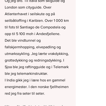
Og jeg dro. Til italia som skiguide og
London som cityguide. Over
Atlanterhavet i seilskute og på
seilbåtloffing i Karibien. Over 1 000 km
til fots til Santiago de Compostela og
opp til 5 100 moh i Andesfjellene.
Det ble vindtunnel og
fallskjermhopping, elvepadling og
utmarkssykling. Jeg lærte vrakdykking,
grottedykking og redningsdykking. I
Sjoa ble jeg raftingguide og i Telemark
ble jeg telemarkinstruktør.
I India gikk jeg i lære hos en gammel
energimester. I den norske fjellheimen
red jeg fra seter til seter.