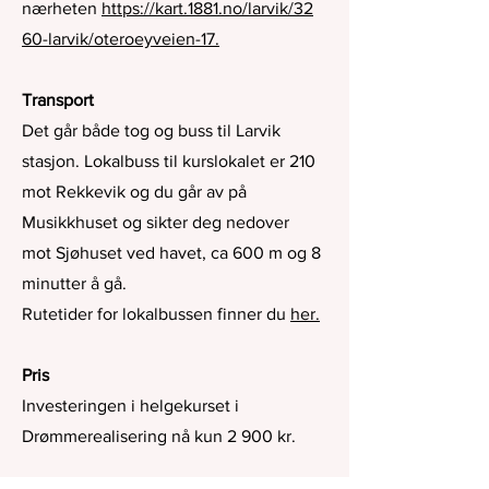
nærheten
https://kart.1881.no/larvik/32
60-larvik/oteroeyveien-17.
Transport
Det går både tog og buss til Larvik
stasjon. Lokalbuss til kurslokalet er 210
mot Rekkevik og du går av på
Musikkhuset og sikter deg nedover
mot Sjøhuset ved havet, ca 600 m og 8
minutter å gå.
Rutetider for lokalbussen finner du
her.
Pris
Investeringen i helgekurset i
Drømmerealisering nå kun 2 900 kr.